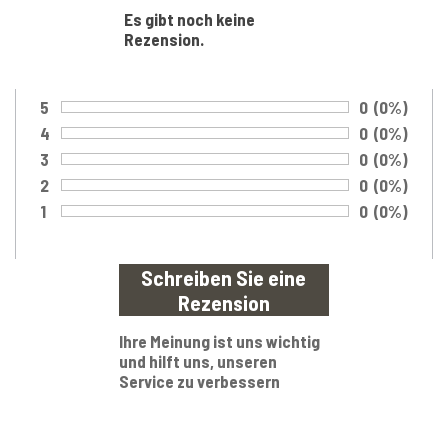
Es gibt noch keine
Rezension.
5
Anzahl von 
0
Prozentsa
(0%)
Bewertung:
4
Anzahl von 
0
Prozentsa
(0%)
Bewertung:
3
Anzahl von 
0
Prozentsa
(0%)
Bewertung:
2
Anzahl von 
0
Prozentsa
(0%)
Bewertung:
1
Anzahl von 
0
Prozentsa
(0%)
Bewertung:
Ihre Meinung ist uns wichtig
und hilft uns, unseren
Service zu verbessern