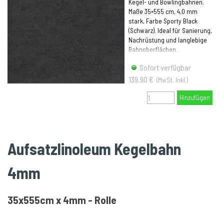
Kegel- und Bowlingbahnen.
Maße 35×555 cm, 4,0 mm
stark, Farbe Sporty Black
(Schwarz). Ideal für Sanierung,
Nachrüstung und langlebige
Bahnoberflächen.
Sofort verfügbar
139.90 €
(MwSt. Inkl.)
Hinzufügen
Aufsatzlinoleum Kegelbahn
4mm
35x555cm x 4mm - Rolle