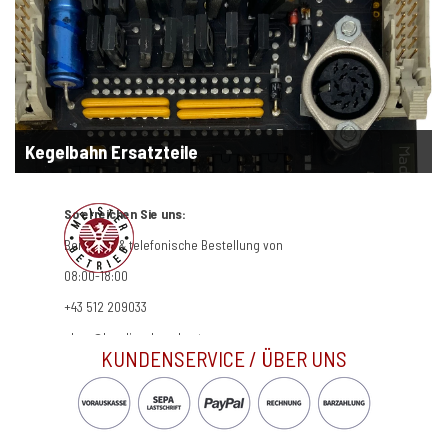
Kegelbahn Ersatzteile
So erreichen Sie uns:
Beratung & telefonische Bestellung von
08:00-18:00
+43 512 209033
shop@bowling-kegeln.at
KUNDENSERVICE / ÜBER UNS
KONTAKT
|
IMPRESSUM