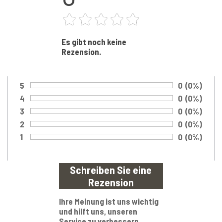
Es gibt noch keine
Rezension.
5
Anzahl von 
0
Prozentsa
(0%)
Bewertung:
4
Anzahl von 
0
Prozentsa
(0%)
Bewertung:
3
Anzahl von 
0
Prozentsa
(0%)
Bewertung:
2
Anzahl von 
0
Prozentsa
(0%)
Bewertung:
1
Anzahl von 
0
Prozentsa
(0%)
Bewertung:
Ihre Meinung ist uns wichtig
und hilft uns, unseren
Service zu verbessern