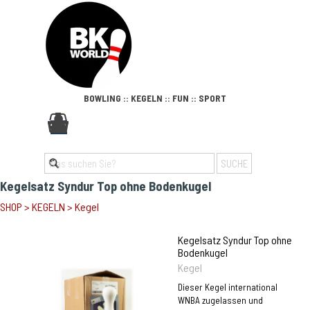
Direkt zum Seiteninhalt
BOWLING :: KEGELN :: FUN :: SPORT
Menü überspringen
0
SUCHE
Kegelsatz Syndur Top ohne Bodenkugel
SHOP
>
KEGELN
>
Kegel
Kegelsatz Syndur Top ohne
Bodenkugel
Kegel
Dieser Kegel international
WNBA zugelassen und