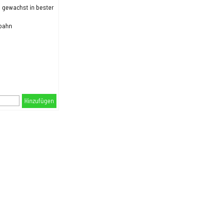
m gewachst in bester
lbahn
Hinzufügen