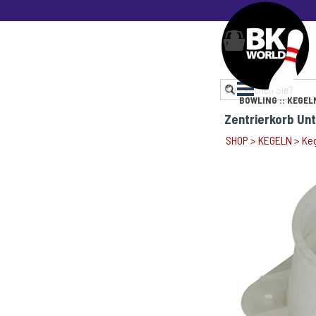
Direkt zum Seiteninhalt
0
Menü übers
BOWLING :: KEGELN
Zentrierkorb Unte
SHOP
>
KEGELN
>
Keg