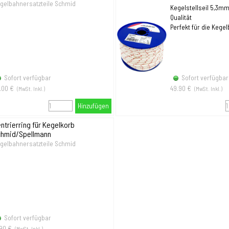
gelbahnersatzteile Schmid
Kegelstellseil 5,3m
Qualität
Perfekt für die Kege
Sofort verfügbar
Sofort verfügbar
.00 €
49.90 €
(MwSt. Inkl.)
(MwSt. Inkl.)
Hinzufügen
ntrierring für Kegelkorb
chmid/Spellmann
gelbahnersatzteile Schmid
Sofort verfügbar
.90 €
(MwSt. Inkl.)