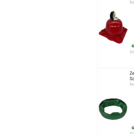
Ke
54
Ze
S
Ke
17