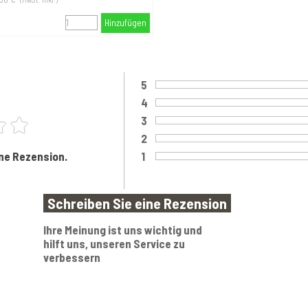
Hinzufügen
5
Bewertung:
4
Bewertung:
3
Bewertung:
2
Bewertung:
ine Rezension.
1
Bewertung:
Ihre Meinung ist uns wichtig und
hilft uns, unseren Service zu
verbessern