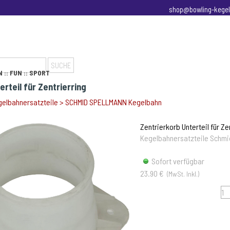
shop@bowling-kegel
pringen
SUCHE
 :: FUN :: SPORT
rteil für Zentrierring
elbahnersatzteile
>
SCHMID SPELLMANN Kegelbahn
Zentrierkorb Unterteil für Ze
Kegelbahnersatzteile Schmi
Sofort verfügbar
23.90 €
(MwSt. Inkl.)